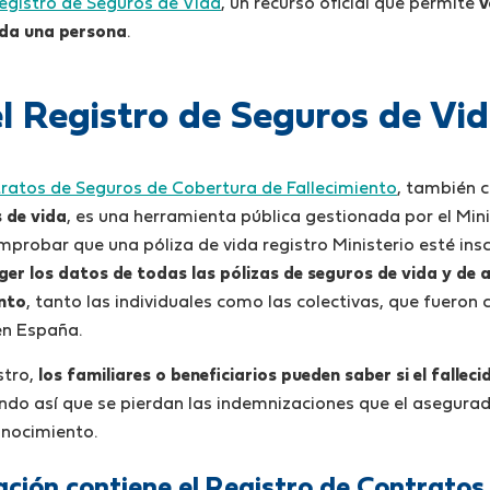
egistro de Seguros de Vida
, un recurso oficial que permite
v
cida una persona
.
l Registro de Seguros de Vi
ratos de Seguros de Cobertura de Fallecimiento
, también 
 de vida
, es una herramienta pública gestionada por el Mini
robar que una póliza de vida registro Ministerio esté insc
ger los datos de todas las pólizas de seguros de vida y de 
ento
, tanto las individuales como las colectivas, que fueron
en España.
stro,
los familiares o beneficiarios pueden saber si el falle
ndo así que se pierdan las indemnizaciones que el asegur
onocimiento.
ción contiene el Registro de Contratos