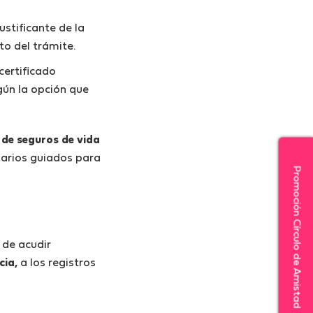
justificante de la
to del trámite.
certificado
egún la opción que
o de seguros de vida
larios guiados para
Promoción Círculo de Amistad
 de acudir
cia,
a los registros