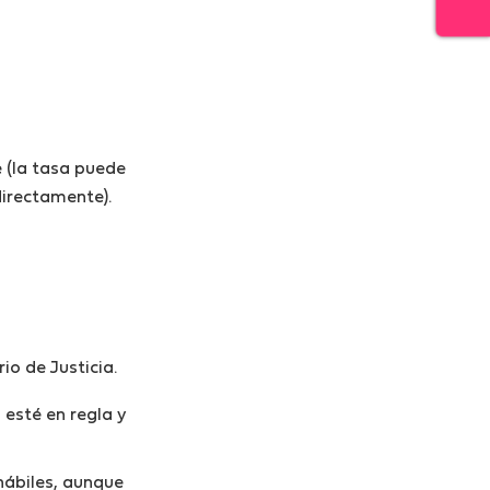
e (la tasa puede
directamente).
io de Justicia.
 esté en regla y
hábiles, aunque