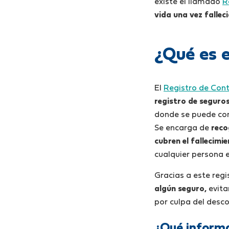
existe el llamado
R
vida una vez falle
¿Qué es e
El
Registro de Cont
registro de seguros
donde se puede comp
Se encarga de
reco
cubren el fallecimi
cualquier persona 
Gracias a este regi
algún seguro,
evita
por culpa del desc
¿Qué informa