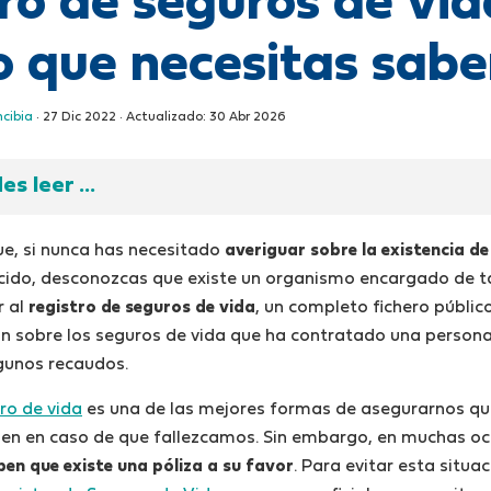
ro de seguros de vid
o que necesitas sabe
ncibia
·
27 Dic 2022
· Actualizado:
30 Abr 2026
s leer ...
e, si nunca has necesitado
averiguar sobre la existencia de
ecido, desconozcas que existe un organismo encargado de tal
r al
registro de seguros de vida
, un completo fichero públic
n sobre los seguros de vida que ha contratado una persona
gunos recaudos.
ro de vida
es una de las mejores formas de asegurarnos qu
ien en caso de que fallezcamos. Sin embargo, en muchas o
ben que existe una póliza a su favor
. Para evitar esta situa