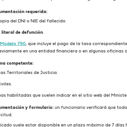
umentación requerida:
opia del DNI o NIE del fallecido.
 literal de defunción
.
 Modelo 790
, que incluye el pago de la tasa correspondient
viamente en una entidad financiera o en algunas oficinas 
cina competente:
as Territoriales de Justicia.
viles.
nas habilitadas que suelen indicar en el sitio web del Minister
umentación y formulario:
un funcionario verificará que todo
citud.
ificado suele estar disponible en un plazo máximo de 7 días 