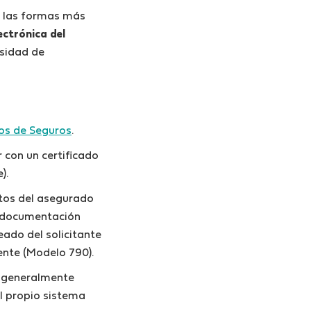
e las formas más
ectrónica del
esidad de
os de Seguros
.
r con un certificado
).
datos del asegurado
la documentación
eado del solicitante
iente (Modelo 790).
ue generalmente
el propio sistema