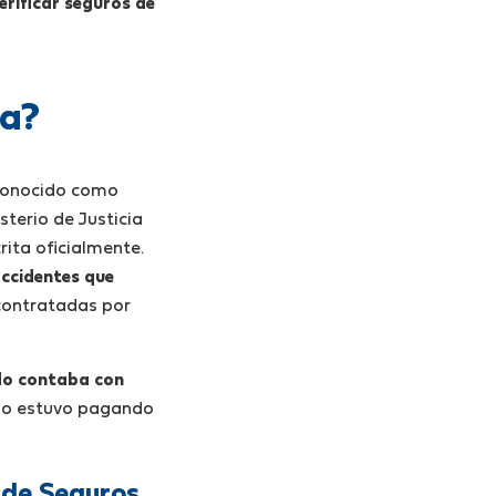
erificar seguros de
da?
conocido como
sterio de Justicia
rita oficialmente.
accidentes que
 contratadas por
cido contaba con
ado estuvo pagando
 de Seguros