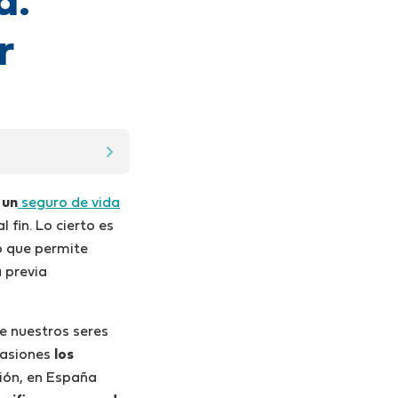
a.
r
 un
seguro de vida
 fin. Lo cierto es
o
que permite
 previa
e nuestros seres
casiones
los
ción, en España