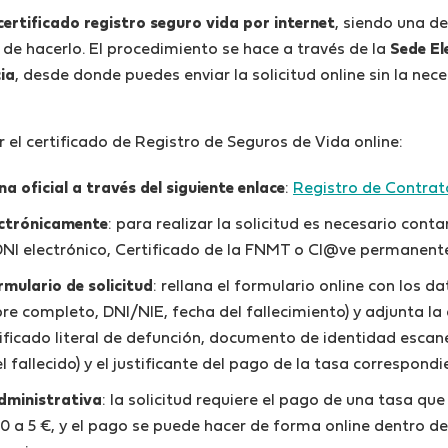
l certificado registro seguro vida por internet
, siendo una d
de hacerlo. El procedimiento se hace a través de la
Sede El
cia
, desde donde puedes enviar la solicitud online sin la nec
r el certificado de Registro de Seguros de Vida online:
na oficial
a través del siguiente enlace
:
Registro de Contrat
ectrónicamente
: para realizar la solicitud es necesario conta
(DNI electrónico, Certificado de la FNMT o Cl@ve permanente
mulario de solicitud
: rellana el formulario online con los 
re completo, DNI/NIE, fecha del fallecimiento) y adjunta 
ificado literal de defunción, documento de identidad escan
el fallecido) y el justificante del pago de la tasa correspond
dministrativa
: la solicitud requiere el pago de una tasa q
0 a 5 €, y el pago se puede hacer de forma online dentro d