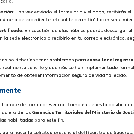
caria.
mación
: Una vez enviado el formulario y el pago, recibirás el 
l número de expediente, el cual te permitirá hacer seguimien
ertificado
: En cuestión de días hábiles podrás descargar el 
 la sede electrónica o recibirlo en tu correo electrónico, s
sos no deberías tener problemas para
consultar el registr
 es realmente sencillo y además se han implementado formu
momento de obtener información seguro de vida fallecido.
lmente
el trámite de forma presencial, también tienes la posibilidad
lquiera de las
Gerencias Territoriales del Ministerio de Justi
rias habilitadas para este fin.
 para hacer la solicitud presencial del Registro de Seguros: