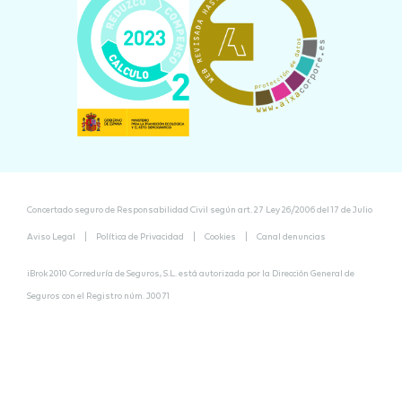
Concertado seguro de Responsabilidad Civil según art. 27 Ley 26/2006 del 17 de Julio
Aviso Legal
Política de Privacidad
Cookies
Canal denuncias
iBrok 2010 Correduría de Seguros, S.L. está autorizada por la
Dirección General de
Seguros
con el Registro núm. J0071