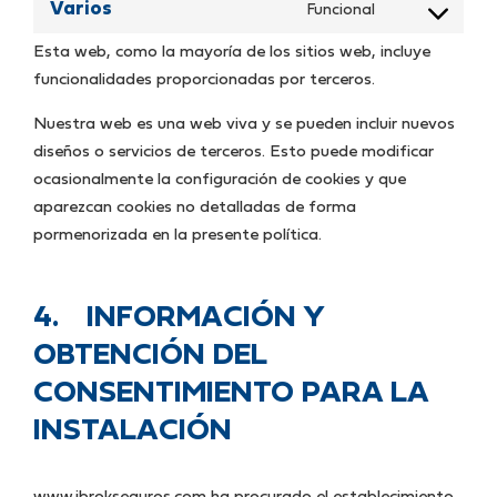
to
youtube
Varios
Funcional
Consent
service
to
Esta web, como la mayoría de los sitios web, incluye
google-
funcionalidades proporcionadas por terceros.
service
fonts
varios
Nuestra web es una web viva y se pueden incluir nuevos
diseños o servicios de terceros. Esto puede modificar
ocasionalmente la configuración de cookies y que
aparezcan cookies no detalladas de forma
pormenorizada en la presente política.
4. INFORMACIÓN Y
OBTENCIÓN DEL
CONSENTIMIENTO PARA LA
INSTALACIÓN