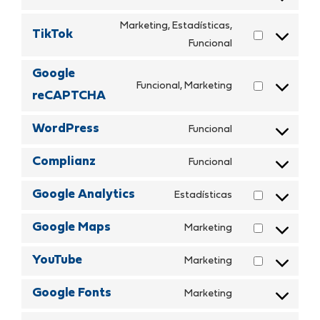
Consent
to
Marketing, Estadísticas,
TikTok
service
Consent
Funcional
facebook
to
Google
service
Funcional, Marketing
Consent
reCAPTCHA
tiktok
to
WordPress
Funcional
service
Consent
google-
to
Complianz
Funcional
recaptcha
Consent
service
to
wordpress
Google Analytics
Estadísticas
Consent
service
to
complianz
Google Maps
Marketing
Consent
service
to
google-
YouTube
Marketing
Consent
service
analytics
to
google-
Google Fonts
Marketing
Consent
service
maps