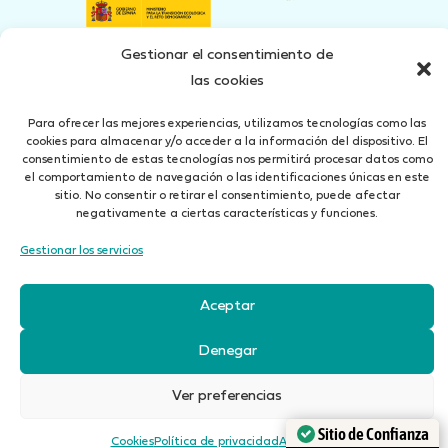
Gestionar el consentimiento de
las cookies
Concertado seguro de Responsabilidad Civil según art. 27 Ley 26/2006 del 17 de Julio
Para ofrecer las mejores experiencias, utilizamos tecnologías como las
Aviso Legal
Política de Privacidad
Cookies
Canal denuncias
cookies para almacenar y/o acceder a la información del dispositivo. El
consentimiento de estas tecnologías nos permitirá procesar datos como
el comportamiento de navegación o las identificaciones únicas en este
iBrok 2010 Correduría de Seguros, S.L. está autorizada por la
Dirección General de
sitio. No consentir o retirar el consentimiento, puede afectar
Seguros
con el Registro núm. J0071
negativamente a ciertas características y funciones.
Gestionar los servicios
Aceptar
Denegar
Ver preferencias
Sitio de Confianza
Cookies
Política de privacidad
Aviso Legal