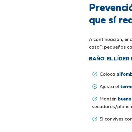
Prevenció
que sí re
A continuación, en
casa”: pequeños ca
BAÑO: EL LÍDER
Coloca
alfomb
Ajusta el
term
Mantén
buena 
secadores/planch
Si convives co