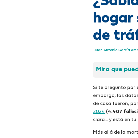
¿Sabía
hogar 
de trá
Juan Antonio García Are
Mira que puede
Si te pregunto por 
embargo, los datos
de casa fueron, po
2024
(4.407 fallec
clara… y está en tu
Más allá de la mor