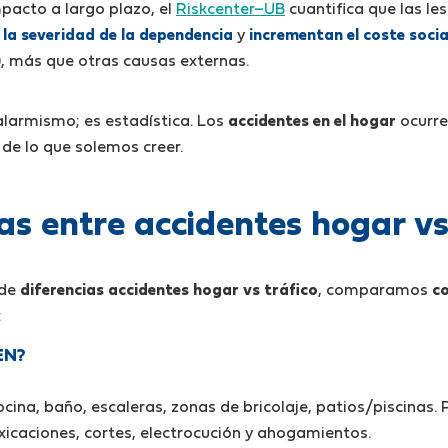
pacto a largo plazo, el
Riskcenter–UB
cuantifica que las le
 la severidad de la dependencia
y
incrementan el coste socia
), más que otras causas externas.
alarmismo; es estadística. Los
accidentes en el hogar
ocurr
de lo que solemos creer.
as entre accidentes hogar vs
 de
diferencias accidentes hogar vs tráfico
, comparamos
c
:
EN?
cocina, baño, escaleras, zonas de bricolaje, patios/piscinas
icaciones, cortes, electrocución y ahogamientos.