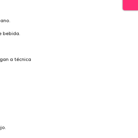
ano.
e bebida.
igan a técnica
jo.