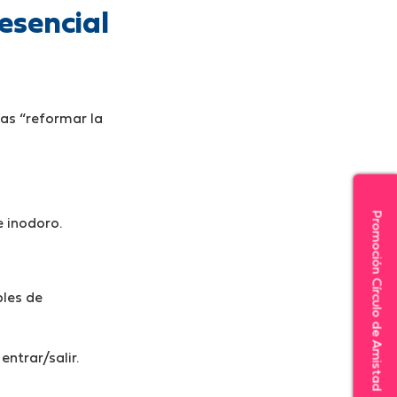
esencial
tas “reformar la
Promoción Círculo de Amistad
e inodoro.
bles de
entrar/salir.