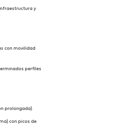
infraestructura y
as con movilidad
eterminados perfiles
ón prolongada).
uma) con picos de