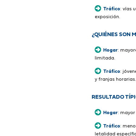
Tráfico
: vías
exposición.
¿QUIÉNES SON 
Hogar
: mayor
limitada.
Tráfico
: jóven
y franjas horarias.
RESULTADO TÍP
Hogar
: mayo
Tráfico
: meno
letalidad específi