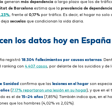
io
generan
más dependencia
a largo plazo que los de tráfic
itat de Barcelona
estima que la
prevalencia de dependencia
,23%
, frente al
0,17%
por tráfico. Es decir, el hogar no sol
n deja
secuelas
que condicionan la vida diaria.
icen los datos hoy en España
ña registró
18.304 fallecimientos por causas externas
. Den
l ranking con
4.407 casos
, por delante de los suicidios y de
de Sanidad
confirma que las
lesiones en el hogar
son especia
 años
(
7,17% reportaron una lesión en su hogar
), y que en e
do es el de
15–24 años
(7,85%). También indica que, en el h
ones que los hombres (4,02% vs 2,02%).