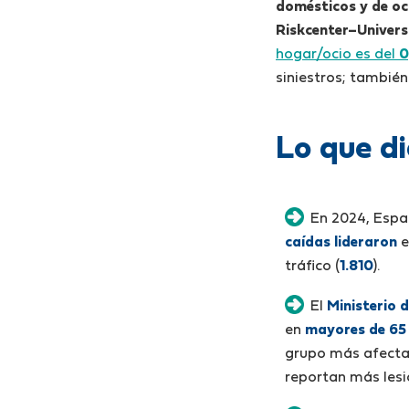
domésticos y de oc
Riskcenter–Univers
hogar/ocio es del
0
siniestros; tambié
Lo que d
En 2024, Espa
caídas lideraron
e
tráfico (
1.810
).
El
Ministerio 
en
mayores de 65
grupo más afecta
reportan más lesi