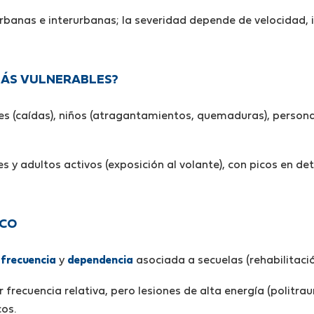
 urbanas e interurbanas; la severidad depende de velocidad, 
MÁS VULNERABLES?
es (caídas), niños (atragantamientos, quemaduras), person
es y adultos activos (exposición al volante), con picos en d
ICO
r
frecuencia
y
dependencia
asociada a secuelas (rehabilitaci
r frecuencia relativa, pero lesiones de alta energía (politra
cos.