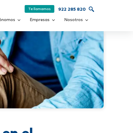
Te llamamos
922 285 820
ónomos
Empresas
Nosotros