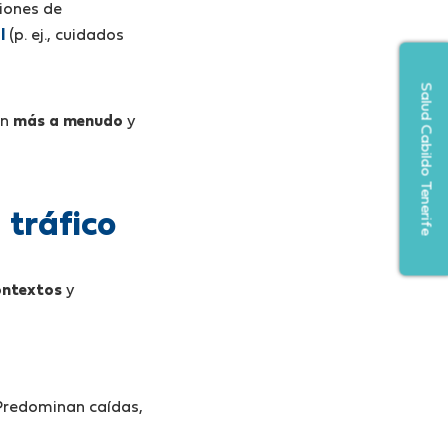
siones de
l
(p. ej., cuidados
Salud Cabildo Tenerife
en
más a menudo
y
 tráfico
ontextos
y
. Predominan caídas,