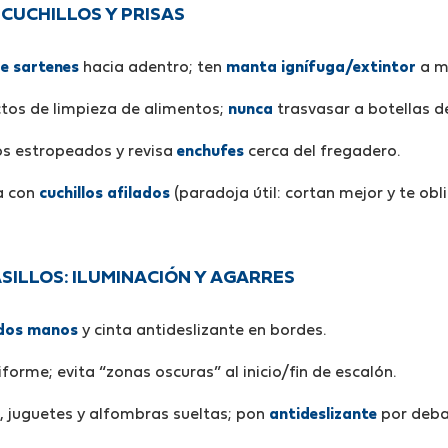
 CUCHILLOS Y PRISAS
e sartenes
hacia adentro; ten
manta ignífuga/extintor
a m
tos de limpieza de alimentos;
nunca
trasvasar a botellas d
os estropeados y revisa
enchufes
cerca del fregadero.
ta con
cuchillos afilados
(paradoja útil: cortan mejor y te obl
SILLOS: ILUMINACIÓN Y AGARRES
 dos manos
y cinta antideslizante en bordes.
forme; evita “zonas oscuras” al inicio/fin de escalón.
, juguetes y alfombras sueltas; pon
antideslizante
por deba