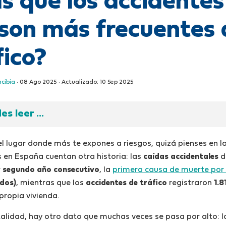
s que los accidentes
son más frecuentes 
fico?
ncibia
·
08 Ago 2025
· Actualizado:
10 Sep 2025
s leer ...
el lugar donde más te expones a riesgos, quizá pienses en la
 en España cuentan otra historia: las
caídas accidentales
d
r
segundo año consecutivo
, la
primera causa de muerte por
idos)
, mientras que los
accidentes de tráfico
registraron
1.8
 propia vivienda.
talidad, hay otro dato que muchas veces se pasa por alto: 