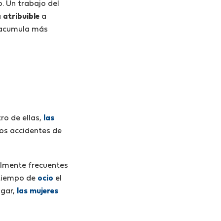
o. Un trabajo del
 atribuible
a
o acumula más
tro de ellas,
las
 los accidentes de
lmente frecuentes
l tiempo de
ocio
el
ogar,
las mujeres