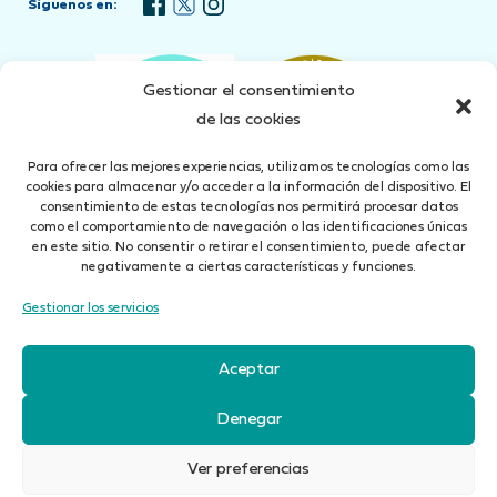
Síguenos en:
Gestionar el consentimiento
de las cookies
Para ofrecer las mejores experiencias, utilizamos tecnologías como las
cookies para almacenar y/o acceder a la información del dispositivo. El
consentimiento de estas tecnologías nos permitirá procesar datos
como el comportamiento de navegación o las identificaciones únicas
en este sitio. No consentir o retirar el consentimiento, puede afectar
negativamente a ciertas características y funciones.
Gestionar los servicios
Concertado seguro de Responsabilidad Civil según art. 27 Ley 26/2006 del 17 de Julio
Aceptar
Aviso Legal
Política de Privacidad
Cookies
Canal denuncias
Denegar
iBrok 2010 Correduría de Seguros, S.L. está autorizada por la
Dirección General de
Seguros
con el Registro núm. J0071
Ver preferencias