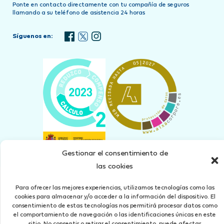
Ponte en contacto directamente con tu compañía de seguros
llamando a su teléfono de asistencia 24 horas
Síguenos en:
Gestionar el consentimiento de
las cookies
Para ofrecer las mejores experiencias, utilizamos tecnologías como las
Concertado seguro de Responsabilidad Civil según art. 27 Ley 26/2006 del 17 de Julio
cookies para almacenar y/o acceder a la información del dispositivo. El
Aviso Legal
Política de Privacidad
Cookies
Canal denuncias
consentimiento de estas tecnologías nos permitirá procesar datos como
el comportamiento de navegación o las identificaciones únicas en este
iBrok 2010 Correduría de Seguros, S.L. está autorizada por la
Dirección General de