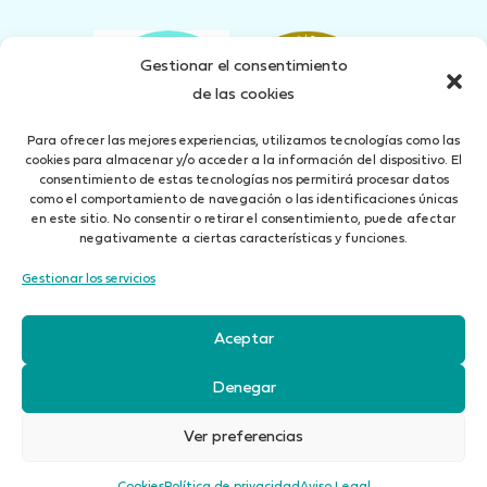
Gestionar el consentimiento
de las cookies
Para ofrecer las mejores experiencias, utilizamos tecnologías como las
cookies para almacenar y/o acceder a la información del dispositivo. El
consentimiento de estas tecnologías nos permitirá procesar datos
como el comportamiento de navegación o las identificaciones únicas
en este sitio. No consentir o retirar el consentimiento, puede afectar
negativamente a ciertas características y funciones.
Gestionar los servicios
Concertado seguro de Responsabilidad Civil según art. 27 Ley 26/2006 del 17 de Julio
Aceptar
Aviso Legal
Política de Privacidad
Cookies
Canal denuncias
Denegar
iBrok 2010 Correduría de Seguros, S.L. está autorizada por la
Dirección General de
Seguros
con el Registro núm. J0071
Ver preferencias