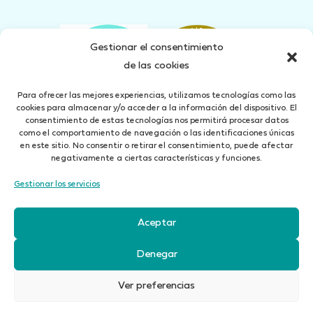
Gestionar el consentimiento
de las cookies
Para ofrecer las mejores experiencias, utilizamos tecnologías como las
cookies para almacenar y/o acceder a la información del dispositivo. El
consentimiento de estas tecnologías nos permitirá procesar datos
como el comportamiento de navegación o las identificaciones únicas
en este sitio. No consentir o retirar el consentimiento, puede afectar
negativamente a ciertas características y funciones.
Gestionar los servicios
Concertado seguro de Responsabilidad Civil según art. 27 Ley 26/2006 del 17 de Julio
Aceptar
Aviso Legal
Política de Privacidad
Cookies
Canal denuncias
Denegar
iBrok 2010 Correduría de Seguros, S.L. está autorizada por la
Dirección General de
Seguros
con el Registro núm. J0071
Ver preferencias